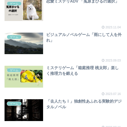
恋愛ミステリADV 「菟原まひるの選択」
ゲーム
2023.11.04
ビジュアルノベルゲーム「雨にして人を外
ゲーム
れ」
2023.09.03
ミステリゲーム「箱庭推理 桃太郎」楽し
ゲーム
く推理力を鍛える
2023.07.16
「去人たちⅠ」独創性あふれる実験的デジ
ゲーム
タルノベル