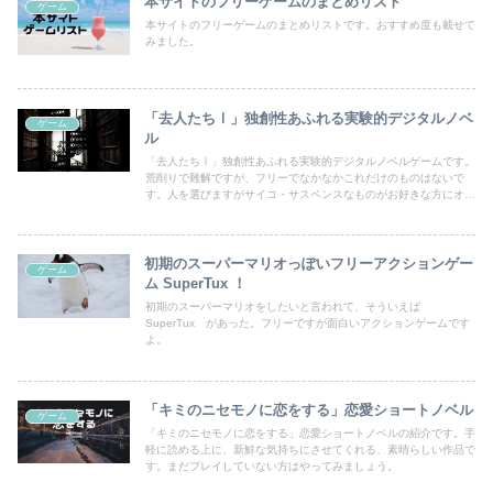
本サイトのフリーゲームのまとめリスト
ゲーム
本サイトのフリーゲームのまとめリストです。おすすめ度も載せて
みました。
「去人たちⅠ」独創性あふれる実験的デジタルノベ
ゲーム
ル
「去人たちⅠ」独創性あふれる実験的デジタルノベルゲームです。
荒削りで難解ですが、フリーでなかなかこれだけのものはないで
す。人を選びますがサイコ・サスペンスなものがお好きな方にオス
スメです。
初期のスーパーマリオっぽいフリーアクションゲー
ゲーム
ム SuperTux ！
初期のスーパーマリオをしたいと言われて、そういえば
SuperTux があった。フリーですが面白いアクションゲームです
よ。
「キミのニセモノに恋をする」恋愛ショートノベル
ゲーム
「キミのニセモノに恋をする」恋愛ショートノベルの紹介です。手
軽に読める上に、新鮮な気持ちにさせてくれる、素晴らしい作品で
す。まだプレイしていない方はやってみましょう。