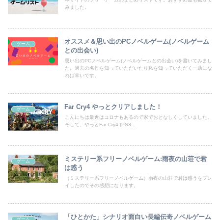
みました。
オススメ＆思い出のPCノベルゲーム(ノベルゲーム
ゲーム
との出会い)
思い出のPCノベルゲーム(ノベルゲームとの出会い)を書いてみまし
た。過去の名作を知っていただいたり私を知っていただく一助にな
れば幸いです。
Far Cry4 やっとクリアしました！
ゲーム
こんにちは最近はコロナもあるので家でおとなしくしていました。
そして、やっとFar Cry4 (PS3...
ミステリー系フリーノベルゲーム:雨夜の山荘で君
ゲーム
は惑う
（ミステリー系フリーノベルゲーム）雨夜の山荘で君は惑うをプレ
イしたのでその感想になります。
「ひとかた」シナリオ面白い長編伝奇ノベルゲーム
ゲーム