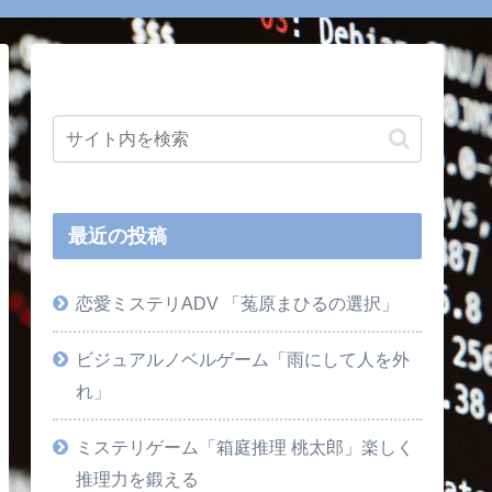
最近の投稿
恋愛ミステリADV 「菟原まひるの選択」
ビジュアルノベルゲーム「雨にして人を外
れ」
ミステリゲーム「箱庭推理 桃太郎」楽しく
推理力を鍛える