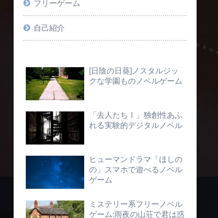
フリーゲーム
自己紹介
[日陰の日葵]ノスタルジッ
クな学園ものノベルゲーム
「去人たちⅠ」独創性あふ
れる実験的デジタルノベル
ヒューマンドラマ「ほしの
の」スマホで遊べるノベル
ゲーム
ミステリー系フリーノベル
ゲーム:雨夜の山荘で君は惑