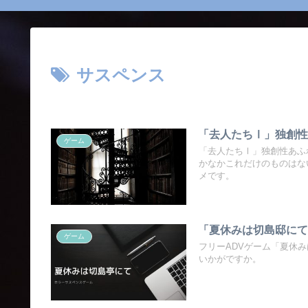
サスペンス
「去人たちⅠ」独創
ゲーム
「去人たちⅠ」独創性あふ
かなかこれだけのものはな
メです。
「夏休みは切島邸に
ゲーム
フリーADVゲーム「夏休
いかがですか。